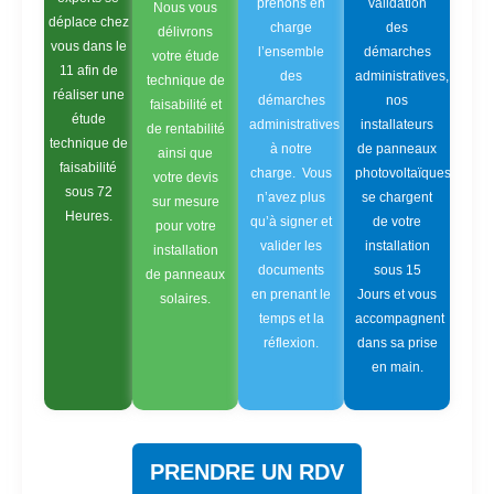
prenons en
validation
Nous vous
déplace chez
charge
des
délivrons
vous dans le
l’ensemble
démarches
votre étude
11 afin de
des
administratives,
technique de
réaliser une
démarches
nos
faisabilité et
étude
administratives
installateurs
de rentabilité
technique de
à notre
de panneaux
ainsi que
faisabilité
charge. Vous
photovoltaïques
votre devis
sous 72
n’avez plus
se chargent
sur mesure
Heures.
qu’à signer et
de votre
pour votre
valider les
installation
installation
documents
sous 15
de panneaux
en prenant le
Jours et vous
solaires.
temps et la
accompagnent
réflexion.
dans sa prise
en main.
PRENDRE UN RDV