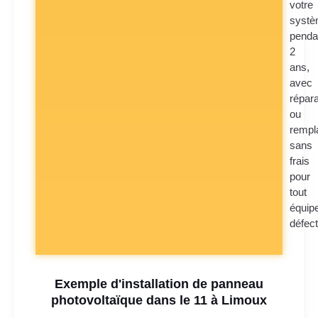
votre
syst
penda
2
ans,
avec
répara
ou
rempl
sans
frais
pour
tout
équip
défec
Exemple d'installation de panneau
photovoltaïque dans le 11 à Limoux