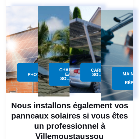
CHAUFFE
PANNEAU
CARPORT
MAINT
EAU
PHOTOVOLTAÏQUE
SOLAIRE
SOLAIRE
RÉPAR
Nous installons également vos
panneaux solaires si vous êtes
un professionnel à
Villemoustaussou