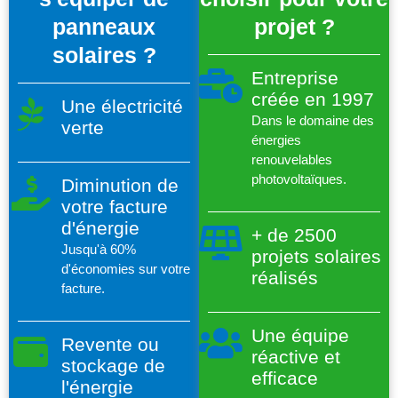
panneaux
projet ?
solaires ?
Entreprise
créée en 1997
Une électricité
Dans le domaine des
verte
énergies
renouvelables
photovoltaïques.
Diminution de
votre facture
d'énergie
+ de 2500
Jusqu'à 60%
projets solaires
d'économies sur votre
réalisés
facture.
Une équipe
Revente ou
réactive et
stockage de
efficace
l'énergie