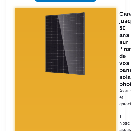
Gara
jusq
30
ans
sur
l'ins
de
vos
pan
sola
phot
Assur
et
garant
:
1.
Notre
assur