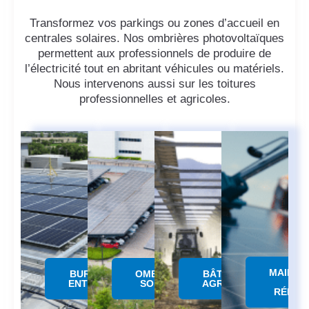
Transformez vos parkings ou zones d’accueil en
centrales solaires. Nos ombrières photovoltaïques
permettent aux professionnels de produire de
l’électricité tout en abritant véhicules ou matériels.
Nous intervenons aussi sur les toitures
professionnelles et agricoles.
MAINTE
BUREAUX &
OMBRIERE
BÂTIMENTS
&
ENTREPÔTS
SOLAIRE
AGRICOLES
RÉPAR