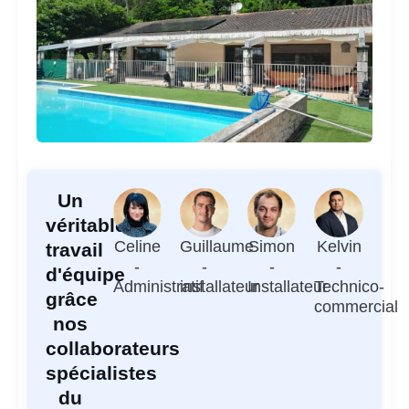
Un
véritable
Celine
Guillaume
Simon
Kelvin
travail
-
-
-
-
d'équipe
Administratif
installateur
Installateur
Technico-
grâce
commercial
nos
collaborateurs
spécialistes
du